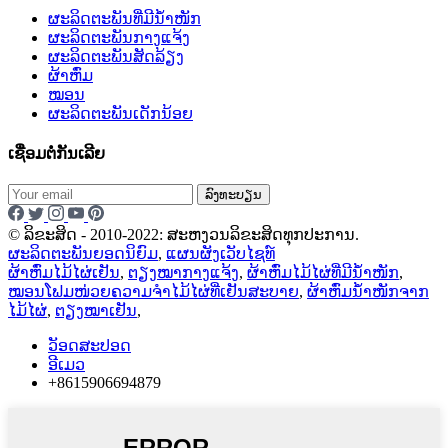
ຜະລິດຕະພັນທີ່ມີນ້ຳໜັກ
ຜະລິດຕະພັນກາງແຈ້ງ
ຜະລິດຕະພັນສັດລ້ຽງ
ຜ້າຫົ່ມ
ໝອນ
ຜະລິດຕະພັນເດັກນ້ອຍ
ເຊື່ອມຕໍ່ກັນເລີຍ
ລົງທະບຽນ
© ລິຂະສິດ - 2010-2022: ສະຫງວນລິຂະສິດທຸກປະການ.
ຜະລິດຕະພັນຍອດນິຍົມ
,
ແຜນຜັງເວັບໄຊທ໌
ຜ້າຫົ່ມໄມ້ໄຜ່ເຢັນ
,
ຕຽງໝາກາງແຈ້ງ
,
ຜ້າຫົ່ມໄມ້ໄຜ່ທີ່ມີນ້ຳໜັກ
,
ໝອນໂຟມໜ່ວຍຄວາມຈຳໄມ້ໄຜ່ທີ່ເຢັນສະບາຍ
,
ຜ້າຫົ່ມນ້ຳໜັກຈາກ
ໄມ້ໄຜ່
,
ຕຽງໝາເຢັນ
,
ວັອດສະປອດ
ອີເມວ
+8615906694879