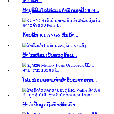
ຜ້າປູທີ່ພິມໂລໂກ້ແບບກຳນົດເອງປີ 2024...
ຄ້າຍພັກ KUANGS ກັນນ້ຳ...
ຜ້າໄໝກ້ອນເຢັນລະດູຮ້ອນ...
ໂຟມໜ່ວຍຄວາມຈຳສຳລັບໝາກະດູກ...
ຜ້າວໍເຟີນດູດຊຶມນ້ຳໜັກເບົາ...