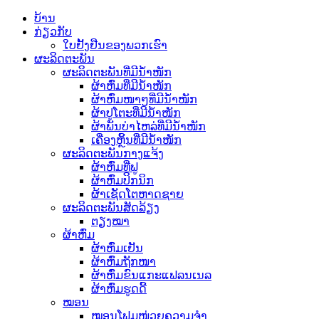
ບ້ານ
ກ່ຽວກັບ
ໃບຢັ້ງຢືນຂອງພວກເຮົາ
ຜະລິດຕະພັນ
ຜະລິດຕະພັນທີ່ມີນ້ຳໜັກ
ຜ້າຫົ່ມທີ່ມີນ້ຳໜັກ
ຜ້າຫົ່ມໜາໆທີ່ມີນ້ຳໜັກ
ຜ້າປູໂຕະທີ່ມີນ້ຳໜັກ
ຜ້າພັນບ່າໄຫລ່ທີ່ມີນ້ຳໜັກ
ເຄື່ອງຫຼິ້ນທີ່ມີນ້ຳໜັກ
ຜະລິດຕະພັນກາງແຈ້ງ
ຜ້າຫົ່ມທີ່ຟູ
ຜ້າຫົ່ມປິກນິກ
ຜ້າເຊັດໂຕຫາດຊາຍ
ຜະລິດຕະພັນສັດລ້ຽງ
ຕຽງໝາ
ຜ້າຫົ່ມ
ຜ້າຫົ່ມເຢັນ
ຜ້າຫົ່ມຖັກໜາ
ຜ້າຫົ່ມຂົນແກະແຟລນເນລ
ຜ້າຫົ່ມຮູດດີ້
ໝອນ
ໝອນໂຟມໜ່ວຍຄວາມຈຳ