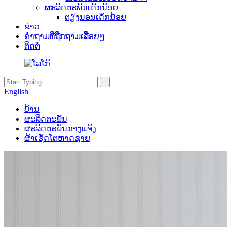
ຜະລິດຕະພັນເດັກນ້ອຍ
ຕຽງນອນເດັກນ້ອຍ
ຂ່າວ
ຄຳຖາມທີ່ຖືກຖາມເລື້ອຍໆ
ຕິດຕໍ່
English
ບ້ານ
ຜະລິດຕະພັນ
ຜະລິດຕະພັນກາງແຈ້ງ
ຜ້າເຊັດໂຕຫາດຊາຍ