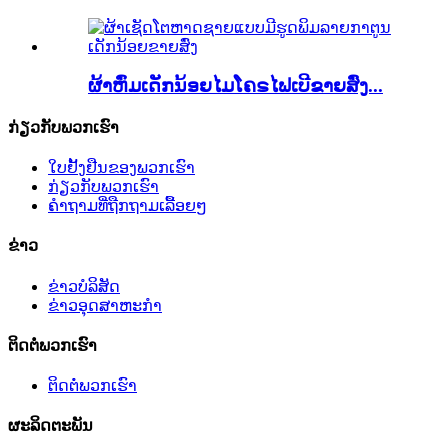
ຜ້າຫົ່ມເດັກນ້ອຍໄມໂຄຣໄຟເບີຂາຍສົ່ງ...
ກ່ຽວກັບພວກເຮົາ
ໃບຢັ້ງຢືນຂອງພວກເຮົາ
ກ່ຽວກັບພວກເຮົາ
ຄຳຖາມທີ່ຖືກຖາມເລື້ອຍໆ
ຂ່າວ
ຂ່າວບໍລິສັດ
ຂ່າວອຸດສາຫະກຳ
ຕິດຕໍ່ພວກເຮົາ
ຕິດຕໍ່ພວກເຮົາ
ຜະລິດຕະພັນ