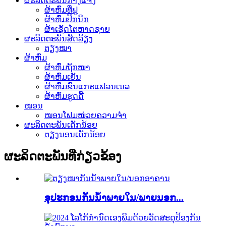
ຜະລິດຕະພັນກາງແຈ້ງ
ຜ້າຫົ່ມທີ່ຟູ
ຜ້າຫົ່ມປິກນິກ
ຜ້າເຊັດໂຕຫາດຊາຍ
ຜະລິດຕະພັນສັດລ້ຽງ
ຕຽງໝາ
ຜ້າຫົ່ມ
ຜ້າຫົ່ມຖັກໜາ
ຜ້າຫົ່ມເຢັນ
ຜ້າຫົ່ມຂົນແກະແຟລນເນລ
ຜ້າຫົ່ມຮູດດີ້
ໝອນ
ໝອນໂຟມໜ່ວຍຄວາມຈຳ
ຜະລິດຕະພັນເດັກນ້ອຍ
ຕຽງນອນເດັກນ້ອຍ
ຜະລິດຕະພັນທີ່ກ່ຽວຂ້ອງ
ອຸປະກອນກັນນ້ຳພາຍໃນ/ພາຍນອກ...