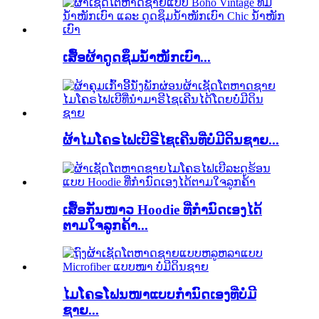
ເສື້ອຜ້າດູດຊຶມນ້ຳໜັກເບົາ...
ຜ້າໄມໂຄຣໄຟເບີຣີໄຊເຄີນທີ່ບໍ່ມີດິນຊາຍ...
ເສື້ອກັນໜາວ Hoodie ທີ່ກຳນົດເອງໄດ້
ຕາມໃຈລູກຄ້າ...
ໄມໂຄຣໂຟນໜາແບບກຳນົດເອງທີ່ບໍ່ມີ
ຊາຍ...