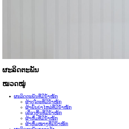
ຜະລິດຕະພັນ
ໝວດໝູ່
ຜະລິດຕະພັນທີ່ມີນ້ຳໜັກ
ຜ້າປູໂຕະທີ່ມີນ້ຳໜັກ
ຜ້າພັນບ່າໄຫລ່ທີ່ມີນ້ຳໜັກ
ເຄື່ອງຫຼິ້ນທີ່ມີນ້ຳໜັກ
ຜ້າຫົ່ມທີ່ມີນ້ຳໜັກ
ຜ້າຫົ່ມໜາໆທີ່ມີນ້ຳໜັກ