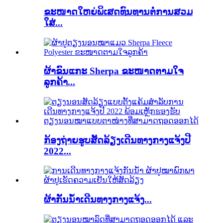
ຂະໜາດໃຫຍ່ພິເສດທົນທານຕໍ່ການສວມ
ໃສ່...
ຜ້າຂົນແກະ Sherpa ຂະໜາດຕາມໃຈ
ລູກຄ້າ...
ກ້ອງຖ່າຍຮູບສັດລ້ຽງເດີນທາງກາງແຈ້ງປີ
2022...
ຜ້າກັນນ້ຳເດີນທາງກາງແຈ້ງ...