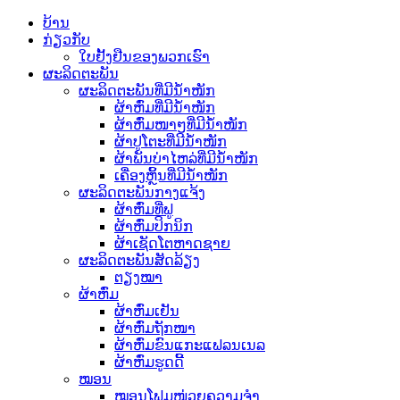
ບ້ານ
ກ່ຽວກັບ
ໃບຢັ້ງຢືນຂອງພວກເຮົາ
ຜະລິດຕະພັນ
ຜະລິດຕະພັນທີ່ມີນ້ຳໜັກ
ຜ້າຫົ່ມທີ່ມີນ້ຳໜັກ
ຜ້າຫົ່ມໜາໆທີ່ມີນ້ຳໜັກ
ຜ້າປູໂຕະທີ່ມີນ້ຳໜັກ
ຜ້າພັນບ່າໄຫລ່ທີ່ມີນ້ຳໜັກ
ເຄື່ອງຫຼິ້ນທີ່ມີນ້ຳໜັກ
ຜະລິດຕະພັນກາງແຈ້ງ
ຜ້າຫົ່ມທີ່ຟູ
ຜ້າຫົ່ມປິກນິກ
ຜ້າເຊັດໂຕຫາດຊາຍ
ຜະລິດຕະພັນສັດລ້ຽງ
ຕຽງໝາ
ຜ້າຫົ່ມ
ຜ້າຫົ່ມເຢັນ
ຜ້າຫົ່ມຖັກໜາ
ຜ້າຫົ່ມຂົນແກະແຟລນເນລ
ຜ້າຫົ່ມຮູດດີ້
ໝອນ
ໝອນໂຟມໜ່ວຍຄວາມຈຳ