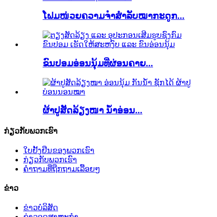
ໂຟມໜ່ວຍຄວາມຈຳສຳລັບໝາກະດູກ...
ຂົນປອມອ່ອນນຸ້ມທີ່ຜ່ອນຄາຍ...
ຜ້າປູສັດລ້ຽງໜາ ນ້ຳອ່ອນ...
ກ່ຽວກັບພວກເຮົາ
ໃບຢັ້ງຢືນຂອງພວກເຮົາ
ກ່ຽວກັບພວກເຮົາ
ຄຳຖາມທີ່ຖືກຖາມເລື້ອຍໆ
ຂ່າວ
ຂ່າວບໍລິສັດ
ຂ່າວອຸດສາຫະກຳ