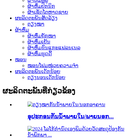
ຜ້າຫົ່ມທີ່ຟູ
ຜ້າຫົ່ມປິກນິກ
ຜ້າເຊັດໂຕຫາດຊາຍ
ຜະລິດຕະພັນສັດລ້ຽງ
ຕຽງໝາ
ຜ້າຫົ່ມ
ຜ້າຫົ່ມຖັກໜາ
ຜ້າຫົ່ມເຢັນ
ຜ້າຫົ່ມຂົນແກະແຟລນເນລ
ຜ້າຫົ່ມຮູດດີ້
ໝອນ
ໝອນໂຟມໜ່ວຍຄວາມຈຳ
ຜະລິດຕະພັນເດັກນ້ອຍ
ຕຽງນອນເດັກນ້ອຍ
ຜະລິດຕະພັນທີ່ກ່ຽວຂ້ອງ
ອຸປະກອນກັນນ້ຳພາຍໃນ/ພາຍນອກ...