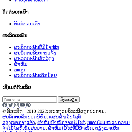
ຕິດຕໍ່ພວກເຮົາ
ຕິດຕໍ່ພວກເຮົາ
ຜະລິດຕະພັນ
ຜະລິດຕະພັນທີ່ມີນ້ຳໜັກ
ຜະລິດຕະພັນກາງແຈ້ງ
ຜະລິດຕະພັນສັດລ້ຽງ
ຜ້າຫົ່ມ
ໝອນ
ຜະລິດຕະພັນເດັກນ້ອຍ
ເຊື່ອມຕໍ່ກັນເລີຍ
ລົງທະບຽນ
© ລິຂະສິດ - 2010-2022: ສະຫງວນລິຂະສິດທຸກປະການ.
ຜະລິດຕະພັນຍອດນິຍົມ
,
ແຜນຜັງເວັບໄຊທ໌
ຕຽງໝາກາງແຈ້ງ
,
ຜ້າຫົ່ມນ້ຳໜັກຈາກໄມ້ໄຜ່
,
ໝອນໂຟມໜ່ວຍຄວາມ
ຈຳໄມ້ໄຜ່ທີ່ເຢັນສະບາຍ
,
ຜ້າຫົ່ມໄມ້ໄຜ່ທີ່ມີນ້ຳໜັກ
,
ຕຽງໝາເຢັນ
,