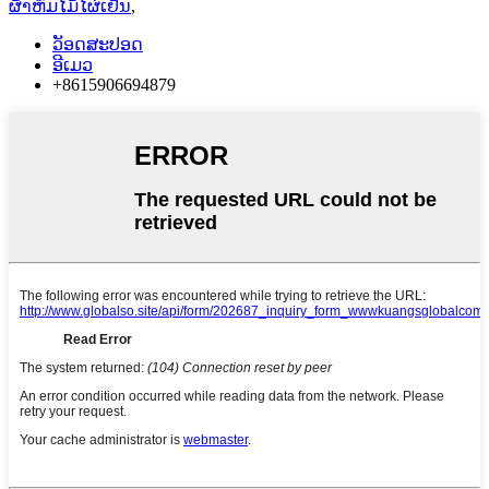
ຜ້າຫົ່ມໄມ້ໄຜ່ເຢັນ
,
ວັອດສະປອດ
ອີເມວ
+8615906694879