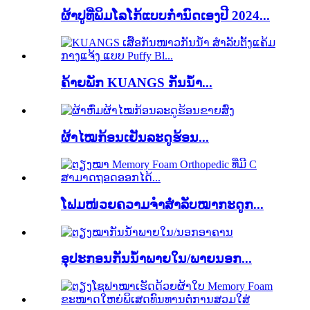
ຜ້າປູທີ່ພິມໂລໂກ້ແບບກຳນົດເອງປີ 2024...
ຄ້າຍພັກ KUANGS ກັນນ້ຳ...
ຜ້າໄໝກ້ອນເຢັນລະດູຮ້ອນ...
ໂຟມໜ່ວຍຄວາມຈຳສຳລັບໝາກະດູກ...
ອຸປະກອນກັນນ້ຳພາຍໃນ/ພາຍນອກ...