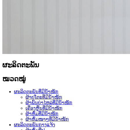
ຜະລິດຕະພັນ
ໝວດໝູ່
ຜະລິດຕະພັນທີ່ມີນ້ຳໜັກ
ຜ້າປູໂຕະທີ່ມີນ້ຳໜັກ
ຜ້າພັນບ່າໄຫລ່ທີ່ມີນ້ຳໜັກ
ເຄື່ອງຫຼິ້ນທີ່ມີນ້ຳໜັກ
ຜ້າຫົ່ມທີ່ມີນ້ຳໜັກ
ຜ້າຫົ່ມໜາໆທີ່ມີນ້ຳໜັກ
ຜະລິດຕະພັນກາງແຈ້ງ