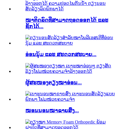
ໝາຕິດລົດທີ່ສາມາດຖອດອອກໄດ້ ແລະ
ຊັກໄດ້...
ອ່ອນນຸ້ມ ແລະ ສະດວກສະບາຍ...
ຜູ້ສະໜອງຕຽງໝາອ່ອນ...
ໝອນນອນໝາຂາຍສົ່ງ...