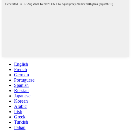
English
French
German
Portuguese
Spanish
Russian
Japanese
Korean
Arabic
Irish
Greek
Turkish
Italian