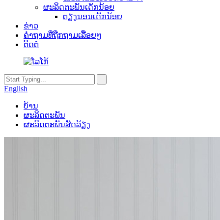
ຜະລິດຕະພັນເດັກນ້ອຍ
ຕຽງນອນເດັກນ້ອຍ
ຂ່າວ
ຄຳຖາມທີ່ຖືກຖາມເລື້ອຍໆ
ຕິດຕໍ່
English
ບ້ານ
ຜະລິດຕະພັນ
ຜະລິດຕະພັນສັດລ້ຽງ